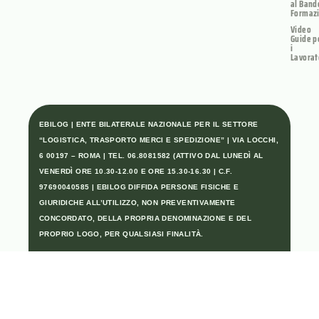
al Band
Formaz
Video
Guide p
i
Lavorat
EBILOG | ENTE BILATERALE NAZIONALE PER IL SETTORE
“LOGISTICA, TRASPORTO MERCI E SPEDIZIONE” | VIA LOCCHI,
6 00197 – ROMA | TEL. 06.8081582 (ATTIVO DAL LUNEDÌ AL
VENERDÌ ORE 10.30-12.00 E ORE 15.30-16.30 | C.F.
97690040585 | EBILOG DIFFIDA PERSONE FISICHE E
GIURIDICHE ALL’UTILIZZO, NON PREVENTIVAMENTE
CONCORDATO, DELLA PROPRIA DENOMINAZIONE E DEL
PROPRIO LOGO, PER QUALSIASI FINALITÀ.