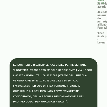
GUIDE
Aziend
associa
Aziend
associa
che
parteci
al Band
Formaz
Video
Guide p
i
Lavorat
EBILOG | ENTE BILATERALE NAZIONALE PER IL SETTORE
“LOGISTICA, TRASPORTO MERCI E SPEDIZIONE” | VIA LOCCHI,
6 00197 – ROMA | TEL. 06.8081582 (ATTIVO DAL LUNEDÌ AL
VENERDÌ ORE 10.30-12.00 E ORE 15.30-16.30 | C.F.
97690040585 | EBILOG DIFFIDA PERSONE FISICHE E
GIURIDICHE ALL’UTILIZZO, NON PREVENTIVAMENTE
CONCORDATO, DELLA PROPRIA DENOMINAZIONE E DEL
PROPRIO LOGO, PER QUALSIASI FINALITÀ.