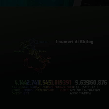
I numeri di Ebilog
4.144
2.741
1.545
1.019
391
9.639
360.876
AZIENDE
AZIENDE
AZIENDE
AZIENDE
AZIENDE
TOTALE
RAPPORTI
NORD
NORD
CENTRO
SUD
ISOLE
AZIENDE
LAVORATIVI
OVEST
EST
ASSOCIATE
ATTIVI