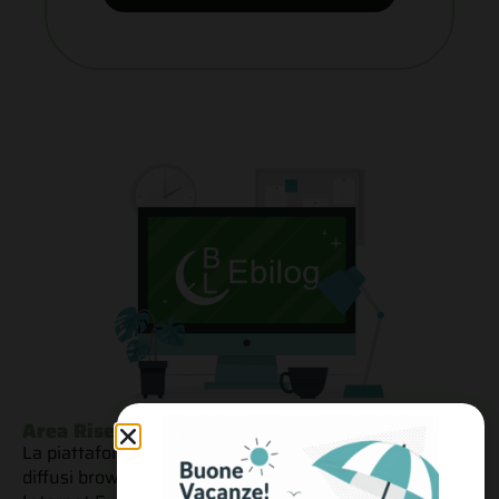
Area Riservata Aziende
La piattaforma Ebilog è compatibile con tutti i più
diffusi browser (Firefox, Chrome, Edge, Safari, Opera,