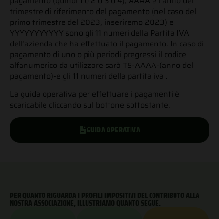
pagamento (quindi 1 o 2 o 3 o 4), AAAA è l’anno del
trimestre di riferimento del pagamento (nel caso del
primo trimestre del 2023, inseriremo 2023) e
YYYYYYYYYYY sono gli 11 numeri della Partita IVA
dell’azienda che ha effettuato il pagamento. In caso di
pagamento di uno o più periodi pregressi il codice
alfanumerico da utilizzare sarà T5-AAAA-(anno del
pagamento)-e gli 11 numeri della partita iva .
La guida operativa per effettuare i pagamenti è
scaricabile cliccando sul bottone sottostante.
piena.
contribuzione
GUIDA OPERATIVA
a
dall’ente.
soggetta
erogate
è
prestazioni
lavoratore
delle
a carico
beneficiario
contributiva
legge.
PER QUANTO RIGUARDA I PROFILI IMPOSITIVI DEL CONTRIBUTO ALLA
diretto
la quota
per
NOSTRA ASSOCIAZIONE, ILLUSTRIAMO QUANTO SEGUE.
iscritto e
mentre
obbligatori