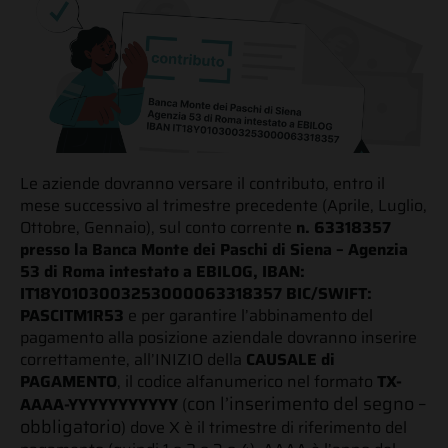
Le aziende dovranno versare il contributo, entro il
mese successivo al trimestre precedente (Aprile, Luglio,
Ottobre, Gennaio), sul conto corrente
n. 63318357
presso la Banca Monte dei Paschi di Siena – Agenzia
53 di Roma intestato a EBILOG, IBAN:
IT18Y0103003253000063318357 BIC/SWIFT:
PASCITM1R53
e per garantire l’abbinamento del
pagamento alla posizione aziendale dovranno inserire
correttamente, all’INIZIO della
CAUSALE di
PAGAMENTO
, il codice alfanumerico nel formato
TX-
c
on l’inserimento del segno –
AAAA-YYYYYYYYYYY
(
obbligatorio
) dove X è il trimestre di riferimento del