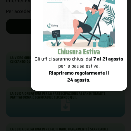
Internet Explorer a partire dalla versione 10).
Per accedere clicca sul pulsante qui sotto
PIATTAFORMA EBILOG
Chiusura Estiva
LA VIDEO GUIDA PER L’ISCRIZIONE E L’ACCESSO AZIENDE È CONSULTABILE
Gli uffici saranno chiusi dal
7 al 21 agosto
CLICCANDO QUI
per la pausa estiva.
Riapriremo regolarmente il
24 agosto.
LA GUIDA OPERATIVA PER LA PARTECIPAZIONE AI BANDI TRAMITE
PIATTAFORMA È SCARICABILE CLICCANDO QUI.
LA GUIDA OPERATIVA PER EFFETTUARE I PAGAMENTI È SCARICABILE