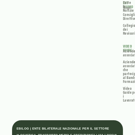
Tutte
CHI
le
SIAMO
Scopi
Notizie
Consigl
Direttiv
Collegi
dei
Revisor
VIDEO
GUIDE
Aziend
associa
Aziend
associa
che
parteci
al Band
Formaz
Video
Guide p
i
Lavorat
EBILOG | ENTE BILATERALE NAZIONALE PER IL SETTORE