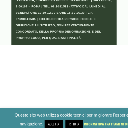
“LOGISTICA, TRASPORTO MERCI E SPEDIZIONE” | VIA LOCCHI,
6 00197 – ROMA | TEL. 06.8081582 (ATTIVO DAL LUNEDÌ AL
VENERDÌ ORE 10.30-12.00 E ORE 15.30-16.30 | C.F.
97690040585 | EBILOG DIFFIDA PERSONE FISICHE E
GIURIDICHE ALL’UTILIZZO, NON PREVENTIVAMENTE
CONCORDATO, DELLA PROPRIA DENOMINAZIONE E DEL
PROPRIO LOGO, PER QUALSIASI FINALITÀ.
Questo sito web utilizza cookie tecnici per migliorare l'esperi
ACCETTA
RIFIUTA
INFORMATIVA TRATTAMENTO 
navigazione.