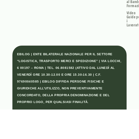
al Band
Formaz
Video
Guide p
i
Lavorat
EBILOG | ENTE BILATERALE NAZIONALE PER IL SETTORE
“LOGISTICA, TRASPORTO MERCI E SPEDIZIONE” | VIA LOCCHI,
6 00197 – ROMA | TEL. 06.8081582 (ATTIVO DAL LUNEDÌ AL
VENERDÌ ORE 10.30-12.00 E ORE 15.30-16.30 | C.F.
97690040585 | EBILOG DIFFIDA PERSONE FISICHE E
GIURIDICHE ALL’UTILIZZO, NON PREVENTIVAMENTE
CONCORDATO, DELLA PROPRIA DENOMINAZIONE E DEL
PROPRIO LOGO, PER QUALSIASI FINALITÀ.