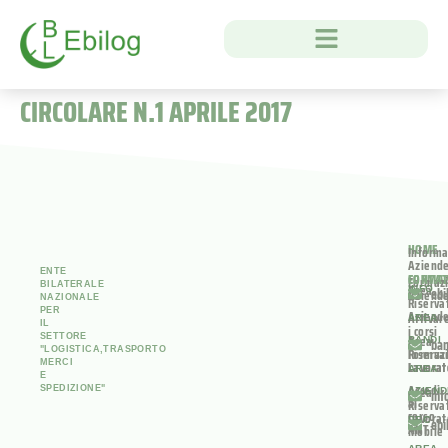
CIRCOLARE N.1 APRILE 2017
HOME
Informa
Aziend
ENTE
FORMA
CONTAT
Formaz
BILATERALE
Area
INFO
ebi
Aziend
NAZIONALE
Riserva
PER
Aziend
Attivar
AREA
IL
i corsi
SETTORE
Area
BANDI
ban
"LOGISTICA,TRASPORTO
Riserva
Formaz
MERCI
Lavorat
Lavorat
AREA
E
Accedi
Area
SPEDIZIONE"
AZIEN
inf
al
Riserva
corso
Lavorat
PEC
ebi
ANT
Mobile