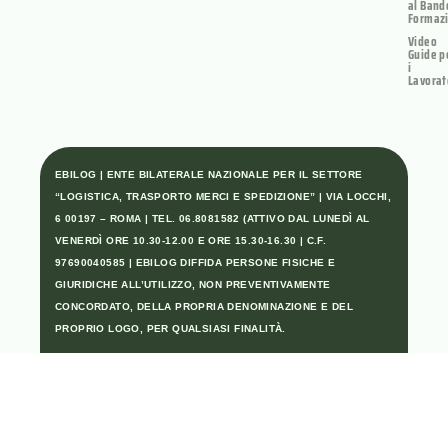
al Band
Formaz
Video
Guide p
i
Lavorat
EBILOG | ENTE BILATERALE NAZIONALE PER IL SETTORE
“LOGISTICA, TRASPORTO MERCI E SPEDIZIONE” | VIA LOCCHI,
6 00197 – ROMA | TEL. 06.8081582 (ATTIVO DAL LUNEDÌ AL
VENERDÌ ORE 10.30-12.00 E ORE 15.30-16.30 | C.F.
97690040585 | EBILOG DIFFIDA PERSONE FISICHE E
GIURIDICHE ALL’UTILIZZO, NON PREVENTIVAMENTE
CONCORDATO, DELLA PROPRIA DENOMINAZIONE E DEL
PROPRIO LOGO, PER QUALSIASI FINALITÀ.