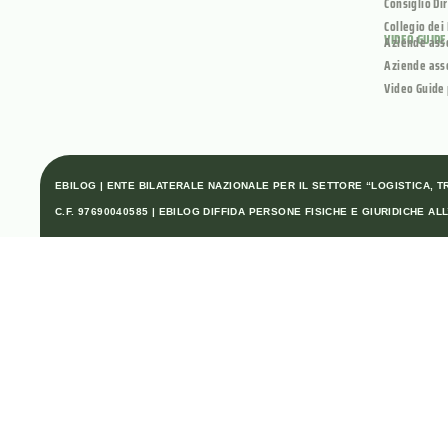
Consiglio Di
Collegio dei
VIDEO GUIDE
Aziende ass
Aziende ass
Video Guide 
EBILOG | ENTE BILATERALE NAZIONALE PER IL SETTORE “LOGISTICA, TRA
C.F. 97690040585 | EBILOG DIFFIDA PERSONE FISICHE E GIURIDICHE 