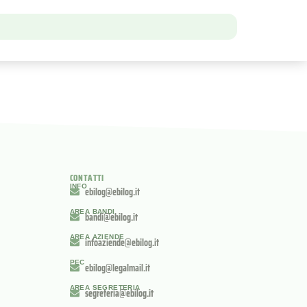
CONTATTI
INFO
ebilog@ebilog.it
AREA BANDI
bandi@ebilog.it
AREA AZIENDE
infoaziende@ebilog.it
PEC
ebilog@legalmail.it
AREA SEGRETERIA
segreteria@ebilog.it