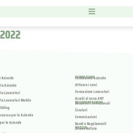
 2022
FORMAZIONE
i Aziende
Formazione Aziende
Attivare i corsi
ata Aziende
Formazione Lavoratori
ta Lavoratori
Accedi al corso ANT
ta Lavoratori Mobile
DOCUMENTAZIONE
Documenti Istituzionali
 Ebilog
Circolari
accesso per le Aziende
Comunicazioni
per le Aziende
Bandi e Regolamenti
NOTIZIE
Ultime Notizie