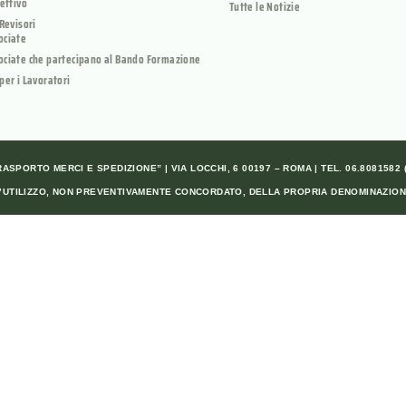
rettivo
Tutte le Notizie
 Revisori
ociate
ociate che partecipano al Bando Formazione
per i Lavoratori
SPORTO MERCI E SPEDIZIONE” | VIA LOCCHI, 6 00197 – ROMA | TEL. 06.8081582 (A
ALL’UTILIZZO, NON PREVENTIVAMENTE CONCORDATO, DELLA PROPRIA DENOMINAZION