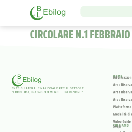
CIRCOLARE N.1 FEBBRAIO
HOME
Informazion
Area Riserv
ENTE BILATERALE NAZIONALE PER IL SETTORE
Area Riserva
"LOGISTICA,TRASPORTO MERCI E SPEDIZIONE"
Area Riserva
Piattaforma
Modalità di 
Video Guide 
CHI SIAMO
Scopi