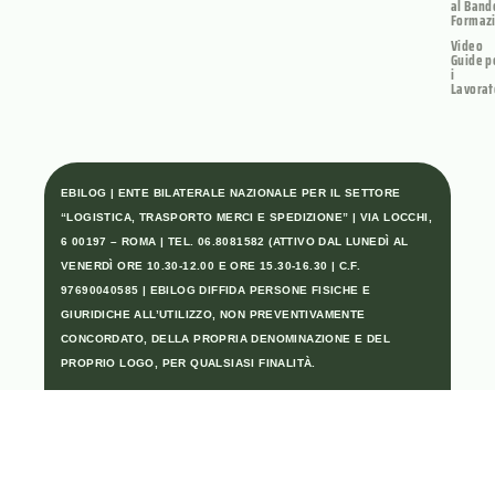
al Band
Formaz
Video
Guide p
i
Lavorat
EBILOG | ENTE BILATERALE NAZIONALE PER IL SETTORE
“LOGISTICA, TRASPORTO MERCI E SPEDIZIONE” | VIA LOCCHI,
6 00197 – ROMA | TEL. 06.8081582 (ATTIVO DAL LUNEDÌ AL
VENERDÌ ORE 10.30-12.00 E ORE 15.30-16.30 | C.F.
97690040585 | EBILOG DIFFIDA PERSONE FISICHE E
GIURIDICHE ALL’UTILIZZO, NON PREVENTIVAMENTE
CONCORDATO, DELLA PROPRIA DENOMINAZIONE E DEL
PROPRIO LOGO, PER QUALSIASI FINALITÀ.