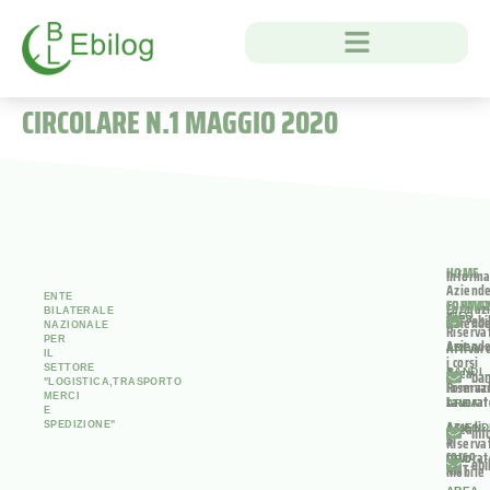
CIRCOLARE N.1 MAGGIO 2020
HOME
Informa
Aziend
ENTE
FORMA
CONTAT
Formaz
BILATERALE
Area
INFO
ebi
Aziend
NAZIONALE
Riserva
PER
Aziend
Attivar
AREA
IL
i corsi
SETTORE
Area
BANDI
ban
"LOGISTICA,TRASPORTO
Riserva
Formaz
MERCI
Lavorat
Lavorat
AREA
E
Accedi
Area
SPEDIZIONE"
AZIEN
inf
al
Riserva
corso
Lavorat
PEC
ebi
ANT
Mobile