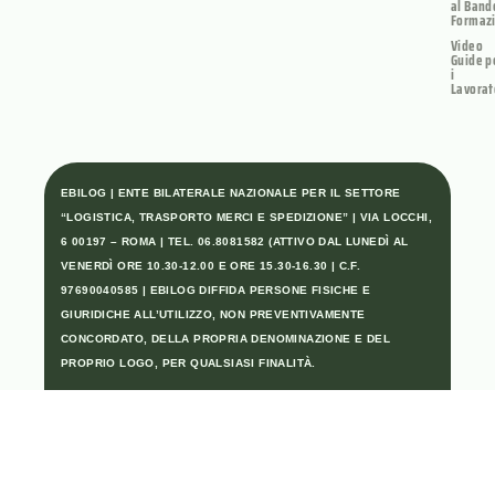
al Band
Formaz
Video
Guide p
i
Lavorat
EBILOG | ENTE BILATERALE NAZIONALE PER IL SETTORE
“LOGISTICA, TRASPORTO MERCI E SPEDIZIONE” | VIA LOCCHI,
6 00197 – ROMA | TEL. 06.8081582 (ATTIVO DAL LUNEDÌ AL
VENERDÌ ORE 10.30-12.00 E ORE 15.30-16.30 | C.F.
97690040585 | EBILOG DIFFIDA PERSONE FISICHE E
GIURIDICHE ALL’UTILIZZO, NON PREVENTIVAMENTE
CONCORDATO, DELLA PROPRIA DENOMINAZIONE E DEL
PROPRIO LOGO, PER QUALSIASI FINALITÀ.