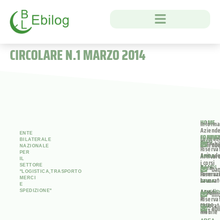
CIRCOLARE N.1 MARZO 2014
HOME
Informa
Aziend
ENTE
FORMA
CONTAT
Formaz
BILATERALE
Area
INFO
ebi
Aziend
NAZIONALE
Riserva
PER
Aziend
Attivar
AREA
IL
i corsi
SETTORE
Area
BANDI
ban
"LOGISTICA,TRASPORTO
Riserva
Formaz
MERCI
Lavorat
Lavorat
AREA
E
Accedi
Area
SPEDIZIONE"
AZIEN
inf
al
Riserva
corso
Lavorat
PEC
ebi
ANT
Mobile