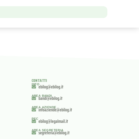
CONTATTI
INFO
ebilog@ebilog.it
AREA BANDI
bandi@ebilog.it
AREA AZIENDE
infoaziende@ebilog.it
PEC
ebilog@legalmail.it
AREA SEGRETERIA
segreteria@ebilog.it