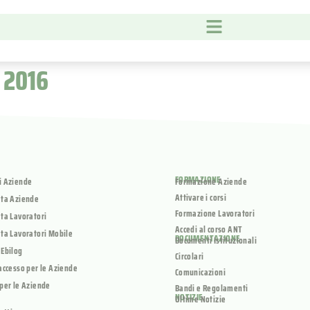
 2016
FORMAZIONE
i Aziende
Formazione Aziende
Attivare i corsi
ata Aziende
Formazione Lavoratori
ta Lavoratori
Accedi al corso ANT
ta Lavoratori Mobile
DOCUMENTAZIONE
Documenti Istituzionali
 Ebilog
Circolari
accesso per le Aziende
Comunicazioni
per le Aziende
Bandi e Regolamenti
NOTIZIE
Ultime Notizie