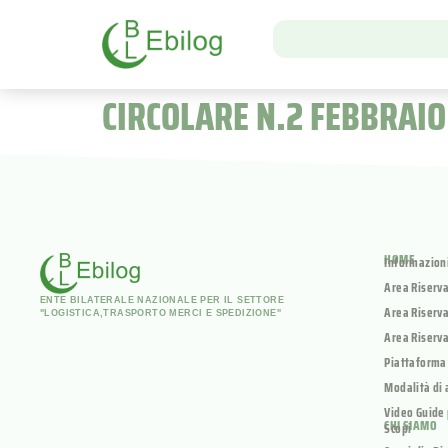
CIRCOLARE N.2 FEBBRAIO
HOME
Informazion
Area Riserv
ENTE BILATERALE NAZIONALE PER IL SETTORE
Area Riserva
"LOGISTICA,TRASPORTO MERCI E SPEDIZIONE"
Area Riserva
Piattaforma
Modalità di 
Video Guide 
CHI SIAMO
Scopi