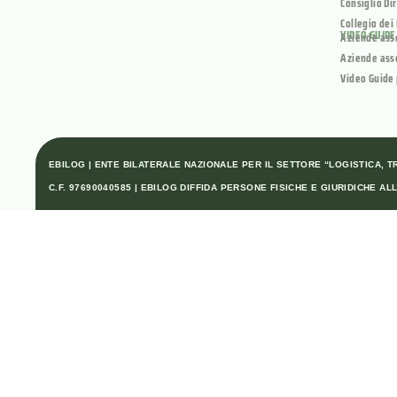
Consiglio Di
Collegio dei
VIDEO GUIDE
Aziende ass
Aziende ass
Video Guide 
EBILOG | ENTE BILATERALE NAZIONALE PER IL SETTORE “LOGISTICA, TRA
C.F. 97690040585 | EBILOG DIFFIDA PERSONE FISICHE E GIURIDICHE 