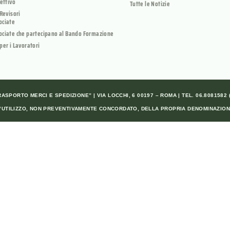
rettivo
Tutte le Notizie
 Revisori
ociate
ociate che partecipano al Bando Formazione
per i Lavoratori
SPORTO MERCI E SPEDIZIONE” | VIA LOCCHI, 6 00197 – ROMA | TEL. 06.8081582 (A
ALL’UTILIZZO, NON PREVENTIVAMENTE CONCORDATO, DELLA PROPRIA DENOMINAZION