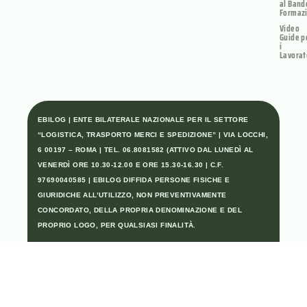
al Band
Formaz
Video
Guide p
i
Lavorat
EBILOG | ENTE BILATERALE NAZIONALE PER IL SETTORE
“LOGISTICA, TRASPORTO MERCI E SPEDIZIONE” | VIA LOCCHI,
6 00197 – ROMA | TEL. 06.8081582 (ATTIVO DAL LUNEDÌ AL
VENERDÌ ORE 10.30-12.00 E ORE 15.30-16.30 | C.F.
97690040585 | EBILOG DIFFIDA PERSONE FISICHE E
GIURIDICHE ALL’UTILIZZO, NON PREVENTIVAMENTE
CONCORDATO, DELLA PROPRIA DENOMINAZIONE E DEL
PROPRIO LOGO, PER QUALSIASI FINALITÀ.