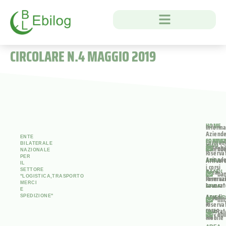
CIRCOLARE N.4 MAGGIO 2019
HOME
Informa
Aziend
ENTE
FORMA
CONTAT
Formaz
BILATERALE
Area
INFO
ebi
Aziend
NAZIONALE
Riserva
PER
Aziend
Attivar
AREA
IL
i corsi
SETTORE
Area
BANDI
ban
"LOGISTICA,TRASPORTO
Riserva
Formaz
MERCI
Lavorat
Lavorat
AREA
E
Accedi
Area
SPEDIZIONE"
AZIEN
inf
al
Riserva
corso
Lavorat
PEC
ebi
ANT
Mobile