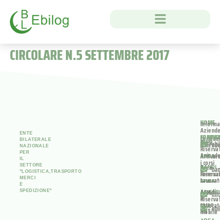
CIRCOLARE N.5 SETTEMBRE 2017
HOME
Informa
Aziend
ENTE
FORMA
CONTAT
Formaz
BILATERALE
Area
INFO
ebi
Aziend
NAZIONALE
Riserva
PER
Aziend
Attivar
AREA
IL
i corsi
SETTORE
Area
BANDI
ban
"LOGISTICA,TRASPORTO
Riserva
Formaz
MERCI
Lavorat
Lavorat
AREA
E
Accedi
Area
SPEDIZIONE"
AZIEN
inf
al
Riserva
corso
Lavorat
PEC
ebi
ANT
Mobile