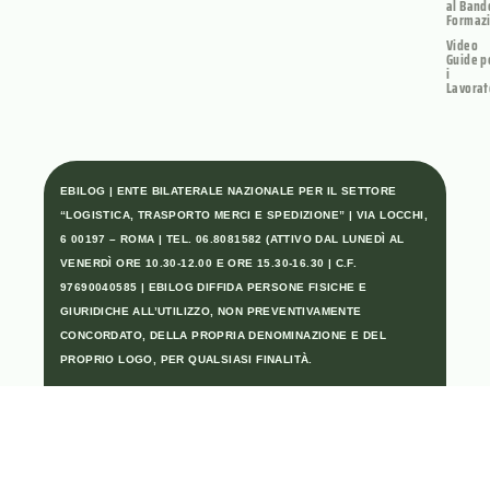
al Band
Formaz
Video
Guide p
i
Lavorat
EBILOG | ENTE BILATERALE NAZIONALE PER IL SETTORE
“LOGISTICA, TRASPORTO MERCI E SPEDIZIONE” | VIA LOCCHI,
6 00197 – ROMA | TEL. 06.8081582 (ATTIVO DAL LUNEDÌ AL
VENERDÌ ORE 10.30-12.00 E ORE 15.30-16.30 | C.F.
97690040585 | EBILOG DIFFIDA PERSONE FISICHE E
GIURIDICHE ALL’UTILIZZO, NON PREVENTIVAMENTE
CONCORDATO, DELLA PROPRIA DENOMINAZIONE E DEL
PROPRIO LOGO, PER QUALSIASI FINALITÀ.