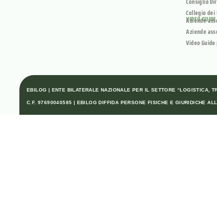
Consiglio Di
Collegio dei
VIDEO GUIDE
Aziende ass
Aziende ass
Video Guide 
EBILOG | ENTE BILATERALE NAZIONALE PER IL SETTORE “LOGISTICA, TRA
C.F. 97690040585 | EBILOG DIFFIDA PERSONE FISICHE E GIURIDICHE 