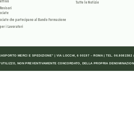
rettivo
Tutte le Notizie
 Revisori
ociate
ociate che partecipano al Bando Formazione
per i Lavoratori
SPORTO MERCI E SPEDIZIONE” | VIA LOCCHI, 6 00197 – ROMA | TEL. 06.8081582 (A
ALL’UTILIZZO, NON PREVENTIVAMENTE CONCORDATO, DELLA PROPRIA DENOMINAZION