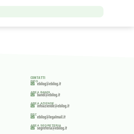
CONTATTI
INFO
ebilog@ebilog.it
AREA BANDI
bandi@ebilog.it
AREA AZIENDE
infoaziende@ebilog.it
PEC
ebilog@legalmail.it
AREA SEGRETERIA
segreteria@ebilog.it