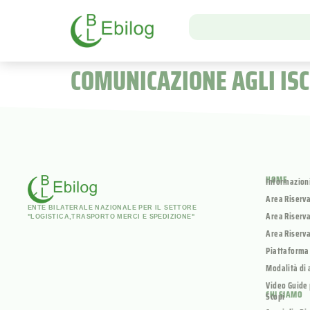
COMUNICAZIONE AGLI ISC
HOME
Informazion
Area Riserv
ENTE BILATERALE NAZIONALE PER IL SETTORE
Area Riserva
"LOGISTICA,TRASPORTO MERCI E SPEDIZIONE"
Area Riserva
Piattaforma
Modalità di 
Video Guide 
CHI SIAMO
Scopi