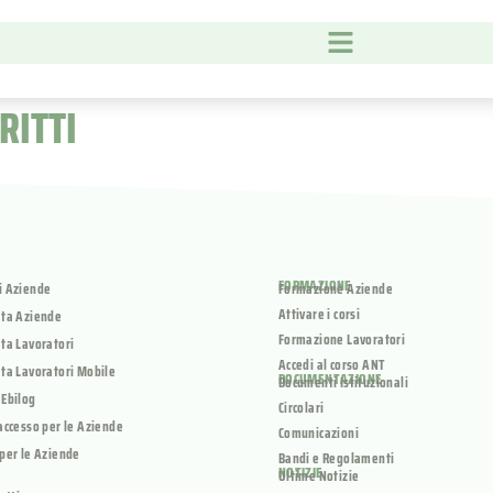
RITTI
FORMAZIONE
i Aziende
Formazione Aziende
Attivare i corsi
ata Aziende
Formazione Lavoratori
ta Lavoratori
Accedi al corso ANT
ta Lavoratori Mobile
DOCUMENTAZIONE
Documenti Istituzionali
 Ebilog
Circolari
accesso per le Aziende
Comunicazioni
per le Aziende
Bandi e Regolamenti
NOTIZIE
Ultime Notizie