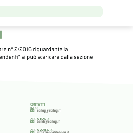
I
are n° 2/2016 riguardante la
ndenti” si può scaricare dalla sezione
CONTATTI
INFO
ebilog@ebilog.it
AREA BANDI
bandi@ebilog.it
AREA AZIENDE
infoaziende@ebilog.it