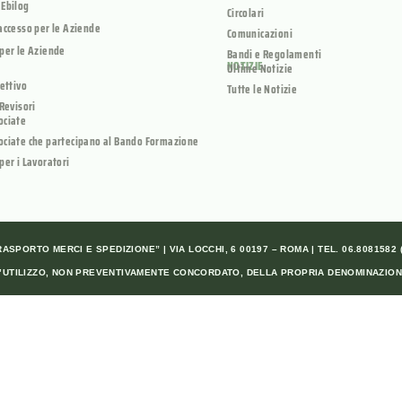
 Ebilog
Circolari
accesso per le Aziende
Comunicazioni
per le Aziende
Bandi e Regolamenti
NOTIZIE
Ultime Notizie
rettivo
Tutte le Notizie
 Revisori
ociate
ociate che partecipano al Bando Formazione
per i Lavoratori
SPORTO MERCI E SPEDIZIONE” | VIA LOCCHI, 6 00197 – ROMA | TEL. 06.8081582 (A
ALL’UTILIZZO, NON PREVENTIVAMENTE CONCORDATO, DELLA PROPRIA DENOMINAZION