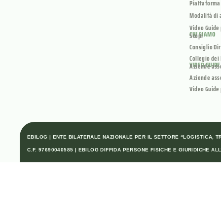
Piattaforma
Modalità di 
Video Guide 
CHI SIAMO
Scopi
Consiglio Di
Collegio dei
VIDEO GUIDE
Aziende ass
Aziende ass
Video Guide 
EBILOG | ENTE BILATERALE NAZIONALE PER IL SETTORE “LOGISTICA, TRA
C.F. 97690040585 | EBILOG DIFFIDA PERSONE FISICHE E GIURIDICHE 