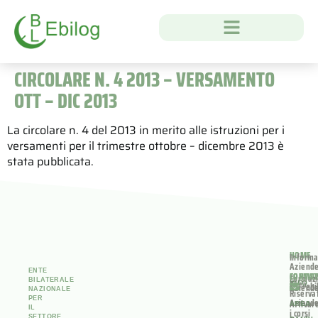
CIRCOLARE N. 4 2013 – VERSAMENTO
OTT – DIC 2013
La circolare n. 4 del 2013 in merito alle istruzioni per i
versamenti per il trimestre ottobre – dicembre 2013 è
stata pubblicata.
HOME
Informa
Aziend
ENTE
FORMA
CONTAT
Formaz
BILATERALE
Area
INFO
ebi
Aziend
NAZIONALE
Riserva
PER
Aziend
Attivar
AREA
IL
i corsi
SETTORE