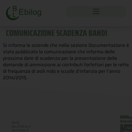
COMUNICAZIONE SCADENZA BANDI
Si informa le aziende che nella sezione Documentazione è
stata pubblicata la comunicazione che informa delle
prossima date di scadenza per la presentazione delle
domande di ammissione ai contributi forfettari per le rette
di frequenza di asili nido e scuole d’infanzia per l’anno
2014/2015.
HOME
Informa
Aziend
ENTE
FORMA
CONTAT
Formaz
BILATERALE
Area
INFO
ebi
Aziend
NAZIONALE