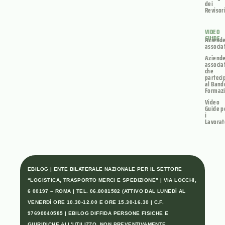
dei
Revisor
VIDEO
GUIDE
Aziend
associa
Aziend
associa
che
parteci
al Band
Formaz
Video
Guide p
i
Lavorat
EBILOG | ENTE BILATERALE NAZIONALE PER IL SETTORE
“LOGISTICA, TRASPORTO MERCI E SPEDIZIONE” | VIA LOCCHI,
6 00197 – ROMA | TEL. 06.8081582 (ATTIVO DAL LUNEDÌ AL
VENERDÌ ORE 10.30-12.00 E ORE 15.30-16.30 | C.F.
97690040585 | EBILOG DIFFIDA PERSONE FISICHE E
GIURIDICHE ALL’UTILIZZO, NON PREVENTIVAMENTE