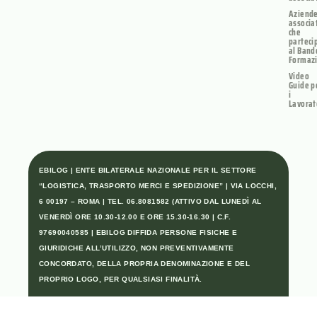
Aziend
associa
che
parteci
al Band
Formaz
Video
Guide p
i
Lavorat
EBILOG | ENTE BILATERALE NAZIONALE PER IL SETTORE
“LOGISTICA, TRASPORTO MERCI E SPEDIZIONE” | VIA LOCCHI,
6 00197 – ROMA | TEL. 06.8081582 (ATTIVO DAL LUNEDÌ AL
VENERDÌ ORE 10.30-12.00 E ORE 15.30-16.30 | C.F.
97690040585 | EBILOG DIFFIDA PERSONE FISICHE E
GIURIDICHE ALL’UTILIZZO, NON PREVENTIVAMENTE
CONCORDATO, DELLA PROPRIA DENOMINAZIONE E DEL
PROPRIO LOGO, PER QUALSIASI FINALITÀ.