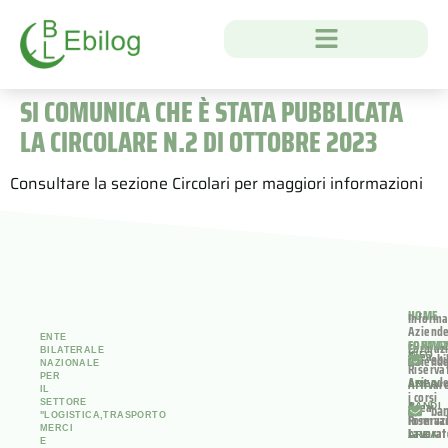
SI COMUNICA CHE È STATA PUBBLICATA
LA CIRCOLARE N.2 DI OTTOBRE 2023
Consultare la sezione Circolari per maggiori informazioni
HOME
Informa
Aziend
ENTE
FORMA
CONTAT
Formaz
BILATERALE
Area
INFO
ebi
Aziend
NAZIONALE
Riserva
PER
Aziend
Attivar
AREA
IL
i corsi
SETTORE
Area
BANDI
ban
"LOGISTICA,TRASPORTO
Riserva
Formaz
MERCI
Lavorat
Lavorat
AREA
E