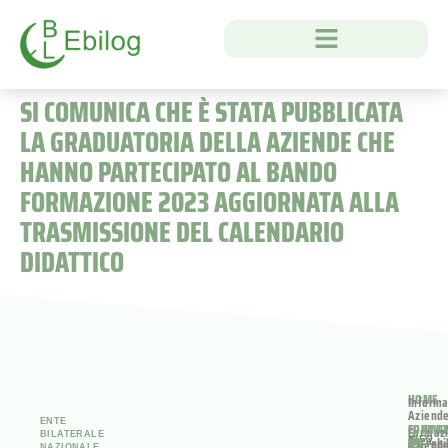
SI COMUNICA CHE È STATA PUBBLICATA
LA GRADUATORIA DELLA AZIENDE CHE
HANNO PARTECIPATO AL BANDO
FORMAZIONE 2023 AGGIORNATA ALLA
TRASMISSIONE DEL CALENDARIO
DIDATTICO
HOME
Informa
Aziend
ENTE
FORMA
CONTAT
Formaz
BILATERALE
Area
INFO
ebi
Aziend
NAZIONALE