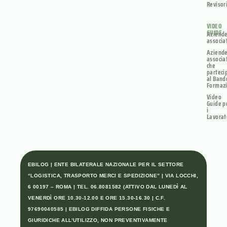
Revisor
VIDEO
GUIDE
Aziend
associa
Aziend
associa
che
parteci
al Band
Formaz
Video
Guide p
i
Lavorat
EBILOG | ENTE BILATERALE NAZIONALE PER IL SETTORE
“LOGISTICA, TRASPORTO MERCI E SPEDIZIONE” | VIA LOCCHI,
6 00197 – ROMA | TEL. 06.8081582 (ATTIVO DAL LUNEDÌ AL
VENERDÌ ORE 10.30-12.00 E ORE 15.30-16.30 | C.F.
97690040585 | EBILOG DIFFIDA PERSONE FISICHE E
GIURIDICHE ALL’UTILIZZO, NON PREVENTIVAMENTE