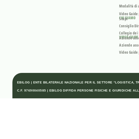
Modalità di 
Video Guide 
CHI SIAMO
Scopi
Consiglio Di
Collegio dei
VIDEO GUIDE
Aziende ass
Aziende ass
Video Guide 
EBILOG | ENTE BILATERALE NAZIONALE PER IL SETTORE “LOGISTICA, TRA
C.F. 97690040585 | EBILOG DIFFIDA PERSONE FISICHE E GIURIDICHE 