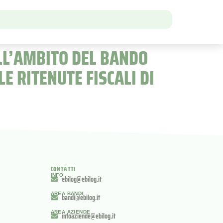
ELL’AMBITO DEL BANDO
E RITENUTE FISCALI DI
CONTATTI
INFO
ebilog@ebilog.it
AREA BANDI
bandi@ebilog.it
AREA AZIENDE
infoaziende@ebilog.it