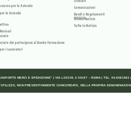
Circolari
accesso per le Aziende
Comunicazioni
per le Aziende
Bandi e Regolamenti
NOTIZIE
Ultime Notizie
rettivo
Tutte le Notizie
 Revisori
ociate
ociate che partecipano al Bando Formazione
per i Lavoratori
SPORTO MERCI E SPEDIZIONE” | VIA LOCCHI, 6 00197 – ROMA | TEL. 06.8081582 (A
ALL’UTILIZZO, NON PREVENTIVAMENTE CONCORDATO, DELLA PROPRIA DENOMINAZION